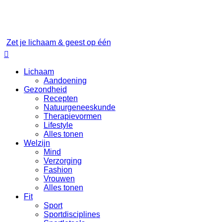
Zet je lichaam & geest op één

Lichaam
Aandoening
Gezondheid
Recepten
Natuurgeneeskunde
Therapievormen
Lifestyle
Alles tonen
Welzijn
Mind
Verzorging
Fashion
Vrouwen
Alles tonen
Fit
Sport
Sportdisciplines