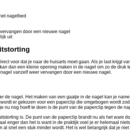
 het nagelbed
t vervangen door een nieuwe nagel
ijk uit
tstorting
 direct voor dat je naar de huisarts moet gaan. Als je last krijgt 
er kan dan een kleine opening maken in de nagel om zo de druk te
e nagel vanzelf weer vervangen door een nieuwe nagel.
nder de nagel. Het maken van een gaatje in de nagel kan je name
 wordt er gekozen voor een paperclip die omgebogen wordt zoda
je nu nog hoeft te doen is de punt van de paperclip tegen de na
uitstorting is. De punt van de paperclip brandt nu als het ware d
l enger dan het is want in de praktijk voel je er helemaal niet
 al snel een stuk minder wordt. Het is wel belangrijk dat je nie