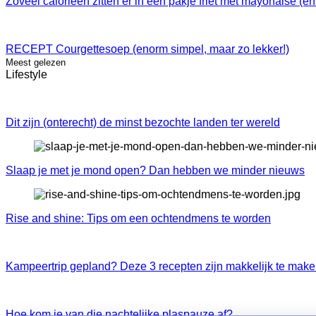
Zoveel calorieën zitten er in een pakje friet met mayonaise (e
RECEPT Courgettesoep (enorm simpel, maar zo lekker!)
Meest gelezen
Lifestyle
Dit zijn (onterecht) de minst bezochte landen ter wereld
Slaap je met je mond open? Dan hebben we minder nieuws
Rise and shine: Tips om een ochtendmens te worden
Kampeertrip gepland? Deze 3 recepten zijn makkelijk te maken
Hoe kom je van die nachtelijke plaspauze af?