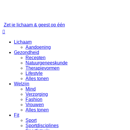
Zet je lichaam & geest op één

Lichaam
Aandoening
Gezondheid
Recepten
Natuurgeneeskunde
Therapievormen
Lifestyle
Alles tonen
Welzijn
Mind
Verzorging
Fashion
Vrouwen
Alles tonen
Fit
Sport
Sportdisciplines