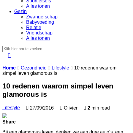
Sportletsels
Alles tonen
Gezin
Zwangerschap
Babyvoeding
Relatie
Vriendschap
Alles tonen

Home
Gezondheid
Lifestyle
10 redenen waarom



simpel leven glamorous is
10 redenen waarom simpel leven
glamorous is
Lifestyle

27/09/2016

Olivier

2
min read
Share
Bij een glamorous leven, denken we aan dure auto’s, een