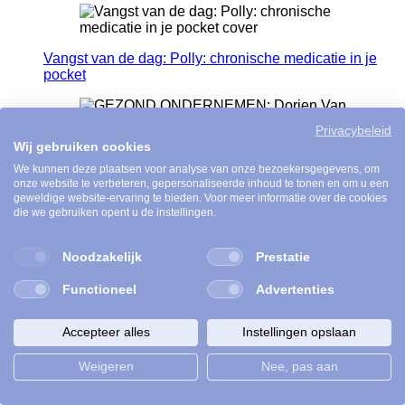
Vangst van de dag: Polly: chronische medicatie in je
pocket
Privacybeleid
Wij gebruiken cookies
GEZOND ONDERNEMEN: Dorien Van Steenberge
van Wintercircus
We kunnen deze plaatsen voor analyse van onze bezoekersgegevens, om
onze website te verbeteren, gepersonaliseerde inhoud te tonen en om u een
geweldige website-ervaring te bieden. Voor meer informatie over de cookies
die we gebruiken opent u de instellingen.
Must-Read: 5 boeken om je mentale welzijn te
Noodzakelijk
Prestatie
versterken
Functioneel
Advertenties
Accepteer alles
Instellingen opslaan
Vangst van de dag: jusRé’s ontbijtbowls
Weigeren
Nee, pas aan