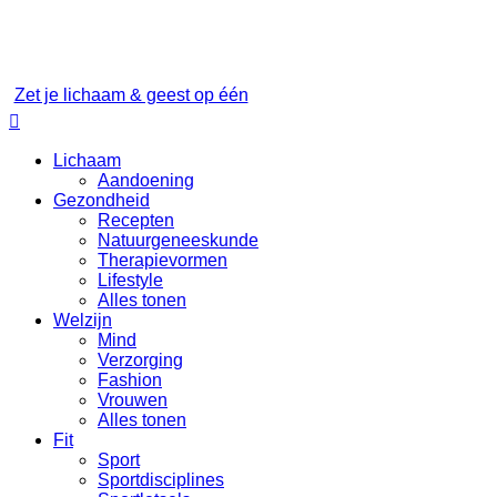
Zet je lichaam & geest op één

Lichaam
Aandoening
Gezondheid
Recepten
Natuurgeneeskunde
Therapievormen
Lifestyle
Alles tonen
Welzijn
Mind
Verzorging
Fashion
Vrouwen
Alles tonen
Fit
Sport
Sportdisciplines