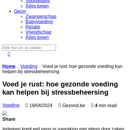
Sportletsels
Alles tonen
Gezin
Zwangerschap
Babyvoeding
Relatie
Vriendschap
Alles tonen

Home
Voeding
Voed je rust: hoe gezonde voeding kan


helpen bij stressbeheersing
Voed je rust: hoe gezonde voeding
kan helpen bij stressbeheersing
Voeding

19/04/2024

Gezond.be

4
min read
Share
Iedereen komt wel eens in aanraking met stress door zaken