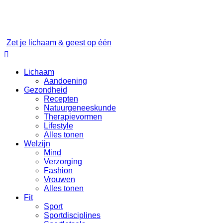
Zet je lichaam & geest op één

Lichaam
Aandoening
Gezondheid
Recepten
Natuurgeneeskunde
Therapievormen
Lifestyle
Alles tonen
Welzijn
Mind
Verzorging
Fashion
Vrouwen
Alles tonen
Fit
Sport
Sportdisciplines