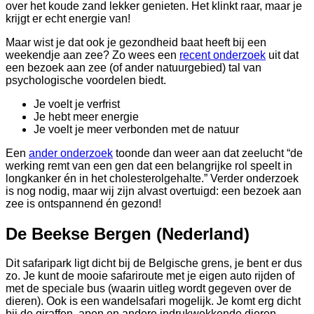
over het koude zand lekker genieten. Het klinkt raar, maar je
krijgt er echt energie van!
Maar wist je dat ook je gezondheid baat heeft bij een
weekendje aan zee? Zo wees een
recent
onderzoek
uit dat
een bezoek aan zee (of ander natuurgebied) tal van
psychologische voordelen biedt.
Je voelt je verfrist
Je hebt meer energie
Je voelt je meer verbonden met de natuur
Een
ander onderzoek
toonde dan weer aan dat zeelucht “de
werking remt van een gen dat een belangrijke rol speelt in
longkanker én in het cholesterolgehalte.” Verder onderzoek
is nog nodig, maar wij zijn alvast overtuigd: een bezoek aan
zee is ontspannend én gezond!
De Beekse Bergen (Nederland)
Dit safaripark ligt dicht bij de Belgische grens, je bent er dus
zo. Je kunt de mooie safariroute met je eigen auto rijden of
met de speciale bus (waarin uitleg wordt gegeven over de
dieren). Ook is een wandelsafari mogelijk. Je komt erg dicht
bij de giraffen, apen en andere indrukwekkende dieren.