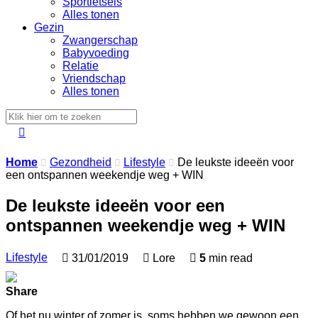
Sportletsels
Alles tonen
Gezin
Zwangerschap
Babyvoeding
Relatie
Vriendschap
Alles tonen

Home
Gezondheid
Lifestyle
De leukste ideeën voor



een ontspannen weekendje weg + WIN
De leukste ideeën voor een
ontspannen weekendje weg + WIN
Lifestyle

31/01/2019

Lore

5
min read
Share
Of het nu winter of zomer is, soms hebben we gewoon een