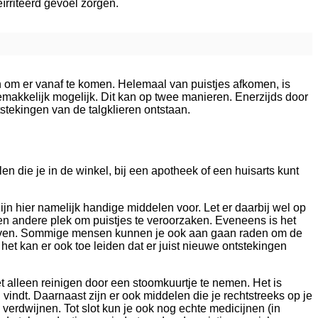
ïrriteerd gevoel zorgen.
m er vanaf te komen. Helemaal van puistjes afkomen, is
 gemakkelijk mogelijk. Dit kan op twee manieren. Enerzijds door
stekingen van de talgklieren ontstaan.
n die je in de winkel, bij een apotheek of een huisarts kunt
zijn hier namelijk handige middelen voor. Let er daarbij wel op
een andere plek om puistjes te veroorzaken. Eveneens is het
e geven. Sommige mensen kunnen je ook aan gaan raden om de
ar het kan er ook toe leiden dat er juist nieuwe ontstekingen
t alleen reinigen door een stoomkuurtje te nemen. Het is
vindt. Daarnaast zijn er ook middelen die je rechtstreeks op je
verdwijnen. Tot slot kun je ook nog echte medicijnen (in