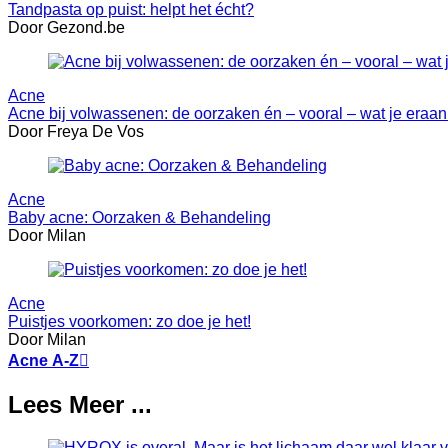
Tandpasta op puist: helpt het écht?
Door Gezond.be
Acne
Acne bij volwassenen: de oorzaken én – vooral – wat je eraan
Door Freya De Vos
Acne
Baby acne: Oorzaken & Behandeling
Door Milan
Acne
Puistjes voorkomen: zo doe je het!
Door Milan
Acne A-Z

Lees Meer ...