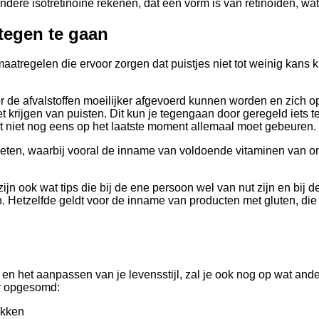
ndere isotretinoïne rekenen, dat een vorm is van retinoïden, wat
tegen te gaan
tregelen die ervoor zorgen dat puistjes niet tot weinig kans kri
oor de afvalstoffen moeilijker afgevoerd kunnen worden en zich 
 het krijgen van puisten. Dit kun je tegengaan door geregeld iet
et niet nog eens op het laatste moment allemaal moet gebeuren.
e eten, waarbij vooral de inname van voldoende vitaminen van ont
ook wat tips die bij de ene persoon wel van nut zijn en bij de 
n. Hetzelfde geldt voor de inname van producten met gluten, di
 het aanpassen van je levensstijl, zal je ook nog op wat ander
er opgesomd:
okken