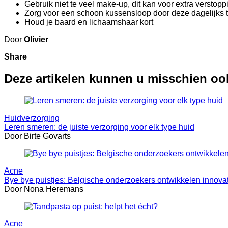
Gebruik niet te veel make-up, dit kan voor extra verstop
Zorg voor een schoon kussensloop door deze dagelijks
Houd je baard en lichaamshaar kort
Door
Olivier
Share
Deze artikelen kunnen u misschien oo
Huidverzorging
Leren smeren: de juiste verzorging voor elk type huid
Door Birte Govarts
Acne
Bye bye puistjes: Belgische onderzoekers ontwikkelen innova
Door Nona Heremans
Acne