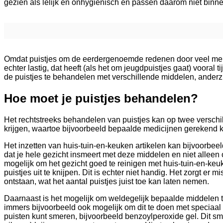
gezien als lelijk en onhygiënisch en passen daarom niet binne
Omdat puistjes om de eerdergenoemde redenen door veel men
echter lastig, dat heeft (als het om jeugdpuistjes gaat) vooral
de puistjes te behandelen met verschillende middelen, anderzi
Hoe moet je puistjes behandelen?
Het rechtstreeks behandelen van puistjes kan op twee verschill
krijgen, waartoe bijvoorbeeld bepaalde medicijnen gerekend
Het inzetten van huis-tuin-en-keuken artikelen kan bijvoorbeeld
dat je hele gezicht insmeert met deze middelen en niet alleen 
mogelijk om het gezicht goed te reinigen met huis-tuin-en-k
puistjes uit te knijpen. Dit is echter niet handig. Het zorgt er 
ontstaan, wat het aantal puistjes juist toe kan laten nemen.
Daarnaast is het mogelijk om weldegelijk bepaalde middelen te
immers bijvoorbeeld ook mogelijk om dit te doen met speciaal h
puisten kunt smeren, bijvoorbeeld benzoylperoxide gel. Dit sm