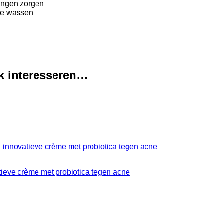
pingen zorgen
 te wassen
k interesseren…
tieve crème met probiotica tegen acne