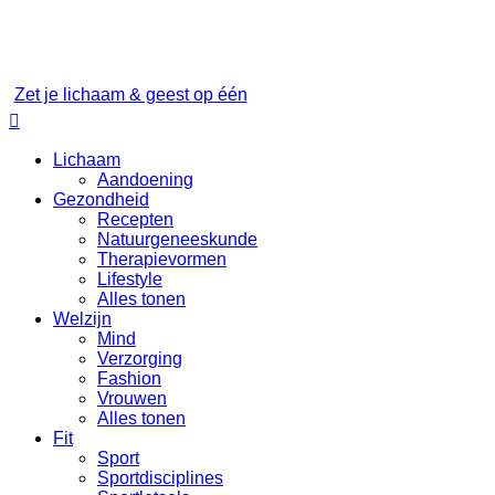
Zet je lichaam & geest op één

Lichaam
Aandoening
Gezondheid
Recepten
Natuurgeneeskunde
Therapievormen
Lifestyle
Alles tonen
Welzijn
Mind
Verzorging
Fashion
Vrouwen
Alles tonen
Fit
Sport
Sportdisciplines