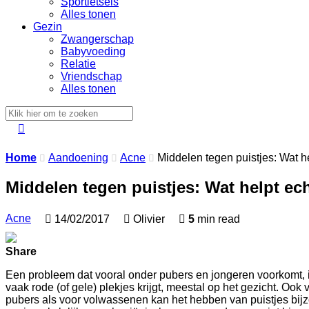
Sportletsels
Alles tonen
Gezin
Zwangerschap
Babyvoeding
Relatie
Vriendschap
Alles tonen

Home
Aandoening
Acne
Middelen tegen puistjes: Wat h



Middelen tegen puistjes: Wat helpt ec
Acne

14/02/2017

Olivier

5
min read
Share
Een probleem dat vooral onder pubers en jongeren voorkomt, is h
vaak rode (of gele) plekjes krijgt, meestal op het gezicht. O
pubers als voor volwassenen kan het hebben van puistjes bijzo