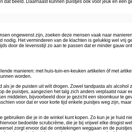
n dat beeld. Daarnaast kunnen puistjes ook voor jeuk en een ge
sen ongewenst zijn, zoeken deze mensen vaak naar manieren o
 tijd nodig. Het verminderen van de klachten is gelukkig wel vrij
jds door de levensstijl zo aan te passen dat er minder gauw ont
ende manieren: met huis-tuin-en-keuken artikelen óf met artikele
 kunnen worden.
 als je de puisten uit wilt drogen. Zowel tandpasta als alcohol 
op de puistjes, aangezien het talg zich anders verplaatst naar 
euken middelen, bijvoorbeeld door je gezicht een stoomkuur t
misschien voor dat er voor korte tijd enkele puistjes weg zijn, ma
 gebruiken die je in de winkel kunt kopen. Zo kun je je huid nie
iervoor bedoelde scrubcrème, die je bij vrijwel elke drogist wel 
eersel zorgt ervoor dat de ontstekingen weggaan en de puistjes 