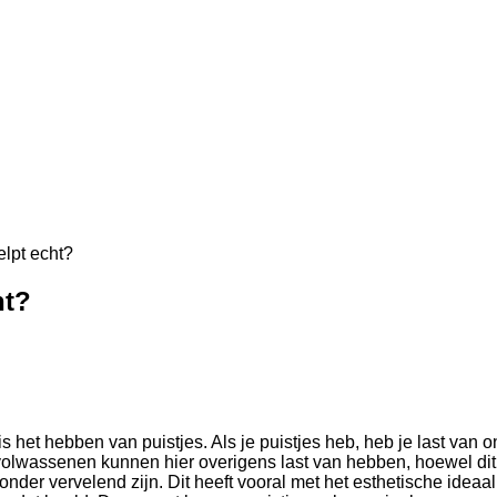
elpt echt?
ht?
et hebben van puistjes. Als je puistjes heb, heb je last van ont
ok volwassenen kunnen hier overigens last van hebben, hoewel d
nder vervelend zijn. Dit heeft vooral met het esthetische idea