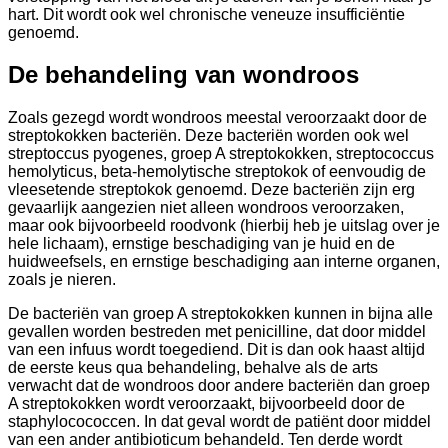
hart. Dit wordt ook wel chronische veneuze insufficiëntie
genoemd.
De behandeling van wondroos
Zoals gezegd wordt wondroos meestal veroorzaakt door de
streptokokken bacteriën. Deze bacteriën worden ook wel
streptoccus pyogenes, groep A streptokokken, streptococcus
hemolyticus, beta-hemolytische streptokok of eenvoudig de
vleesetende streptokok genoemd. Deze bacteriën zijn erg
gevaarlijk aangezien niet alleen wondroos veroorzaken,
maar ook bijvoorbeeld roodvonk (hierbij heb je uitslag over je
hele lichaam), ernstige beschadiging van je huid en de
huidweefsels, en ernstige beschadiging aan interne organen,
zoals je nieren.
De bacteriën van groep A streptokokken kunnen in bijna alle
gevallen worden bestreden met penicilline, dat door middel
van een infuus wordt toegediend. Dit is dan ook haast altijd
de eerste keus qua behandeling, behalve als de arts
verwacht dat de wondroos door andere bacteriën dan groep
A streptokokken wordt veroorzaakt, bijvoorbeeld door de
staphylocococcen. In dat geval wordt de patiënt door middel
van een ander antibioticum behandeld. Ten derde wordt