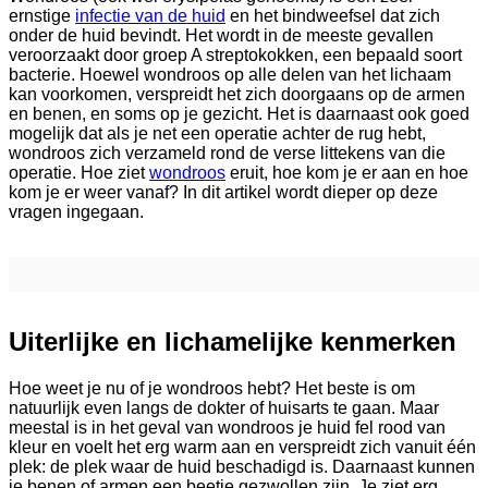
ernstige
infectie van de huid
en het bindweefsel dat zich
onder de huid bevindt. Het wordt in de meeste gevallen
veroorzaakt door groep A streptokokken, een bepaald soort
bacterie. Hoewel wondroos op alle delen van het lichaam
kan voorkomen, verspreidt het zich doorgaans op de armen
en benen, en soms op je gezicht. Het is daarnaast ook goed
mogelijk dat als je net een operatie achter de rug hebt,
wondroos zich verzameld rond de verse littekens van die
operatie. Hoe ziet
wondroos
eruit, hoe kom je er aan en hoe
kom je er weer vanaf? In dit artikel wordt dieper op deze
vragen ingegaan.
Uiterlijke en lichamelijke kenmerken
Hoe weet je nu of je wondroos hebt? Het beste is om
natuurlijk even langs de dokter of huisarts te gaan. Maar
meestal is in het geval van wondroos je huid fel rood van
kleur en voelt het erg warm aan en verspreidt zich vanuit één
plek: de plek waar de huid beschadigd is. Daarnaast kunnen
je benen of armen een beetje gezwollen zijn. Je ziet erg