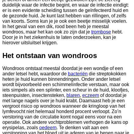
duidelijk waar de infectie begint, en waar de infectie eindigt:
er is een evidente scheiding tussen de geïnfecteerd huid en
de gezonde huid. Je kunt last hebben van rillingen, of zelfs
van koorts. Soms kun je je ook een beetje misselijk voelen.
In het geval van een dik, rood been heb je meestal
wondroos, maar het kan ook zo zijn dat je
trombose
hebt.
Door je in het ziekenhuis te laten onderzoeken, kan je
hierover uitsluitsel krijgen.
Het ontstaan van wondroos
Wondroos ontstaat meestal doordat je een wondje of een
ander letsel hebt, waardoor de
bacteriën
die streptokokken
heten je huid kunnen binnendringen. Onder ander letsel
wordt bijvoorbeeld een schimmelinfectie verstaan, maar ook
iets simpels als een splinter, een scheur in de huid, kloofjes,
steenpuisten, insectensteken,
blaren
,
eczeem
of doordat je
met lange nagels over je huid krabt. Daarnaast heb je een
vergroot risico op wondroos wanneer de kringloop van het
lymfevocht niet helemaal honderd procent verloopt. Zo’n
verstoring van de circulatie komt nogal eens voor na een
operatie. Ook andere vochtproblemen verhogen de kans op
erysipelas, zoals
oedeem
. Te denken valt aan een
verstopping van het bloed uit je aderen van je benen naar je