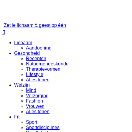
Zet je lichaam & geest op één

Lichaam
Aandoening
Gezondheid
Recepten
Natuurgeneeskunde
Therapievormen
Lifestyle
Alles tonen
Welzijn
Mind
Verzorging
Fashion
Vrouwen
Alles tonen
Fit
Sport
Sportdisciplines