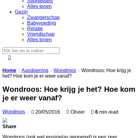
Sportletsels
Alles tonen
Gezin
Zwangerschap
Babyvoeding
Relatie
Vriendschap
Alles tonen

Home
Aandoening
Wondroos
Wondroos: Hoe krijg je



het? Hoe kom je er weer vanaf?
Wondroos: Hoe krijg je het? Hoe kom
je er weer vanaf?
Wondroos

20/05/2016

Olivier

6
min read
Share
Wondroos (ook wel erysipelas genoemd) is een zeer