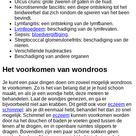
Ulcus cruris: grote zweren of gaten in de huid.
Necrotiserende fasciitis: een diepe ontsteking tot het
bindweefsel dat zich rondom de spieren van het been
bevindt.
Lymfangitis: een ontsteking van de lymfbanen.
Lymfeoedeem
: beschadiging van de lymfevaten.
Sepsis:
bloedvergiftiging
.
Streptococcal glomerulonefritis: beschadiging van de
nieren.
Verschillende huidreacties
Beschadiging van andere organen
Het voorkomen van wondroos
Je kunt een paar dingen doen om zoveel mogelijk wondroos
te voorkomen. Zo is het van belang dat je je huid schoon
maakt, en als je een wondje hebt, deze meteen te
behandelen. Laat de wondjes genezen, en ga er
bijvoorbeeld niet aan krabben. Dit geldt ook voor
eczeem
en
schimmel
: als je dit eenmaal hebt, behandel het dan zo snel
mogelijk. Schimmel en
eczeem
kunnen voorkomen worden
door na het douchen of baden je voeten goed tussen de
tenen af te drogen, en in openbare ruimtes slippers te
dragen. Bovendien zijn een paar schone sokken geen