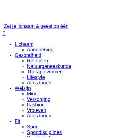
Zet je lichaam & geest op één

Lichaam
Aandoening
Gezondheid
Recepten
Natuurgeneeskunde
Therapievormen
Lifestyle
Alles tonen
Welzijn
Mind
Verzorging
Fashion
Vrouwen
Alles tonen
Fit
Sport
Sportdisciplines