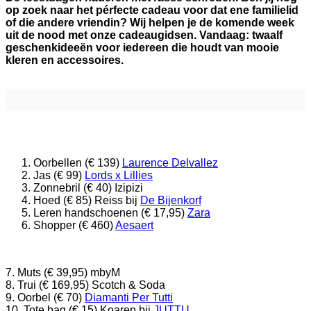
op zoek naar het pérfecte cadeau voor dat ene familielid
of die
andere vriendin? Wij helpen je de komende week
uit de nood met onze cadeaugidsen. Vandaag: twaalf
geschenkideeën voor iedereen die houdt van mooie
kleren en accessoires.
Oorbellen (€ 139)
Laurence Delvallez
Jas (€ 99)
Lords x Lillies
Zonnebril (€ 40) Izipizi
Hoed (€ 85) Reiss bij
De Bijenkorf
Leren handschoenen (€ 17,95)
Zara
Shopper (€ 460)
Aesaert
7. Muts (€ 39,95) mbyM
8. Trui (€ 169,95) Scotch & Soda
9. Oorbel (€ 70)
Diamanti Per Tutti
10. Tote bag (€ 15) Koaren bij
JUTTU