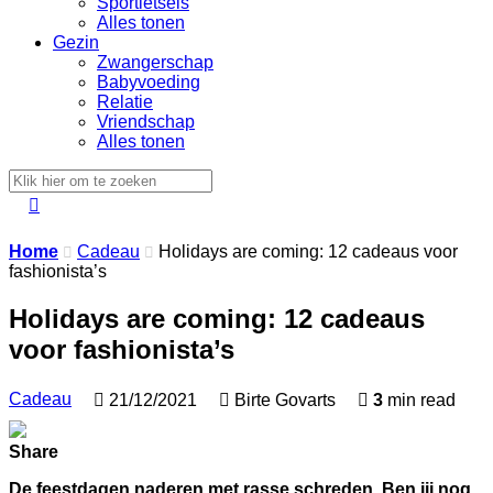
Sportletsels
Alles tonen
Gezin
Zwangerschap
Babyvoeding
Relatie
Vriendschap
Alles tonen

Home
Cadeau
Holidays are coming: 12 cadeaus voor


fashionista’s
Holidays are coming: 12 cadeaus
voor fashionista’s
Cadeau

21/12/2021

Birte Govarts

3
min read
Share
De feestdagen naderen met rasse schreden. Ben jij nog