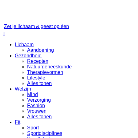
Zet je lichaam & geest op één

Lichaam
Aandoening
Gezondheid
Recepten
Natuurgeneeskunde
Therapievormen
Lifestyle
Alles tonen
Welzijn
Mind
Verzorging
Fashion
Vrouwen
Alles tonen
Fit
Sport
Sportdisciplines