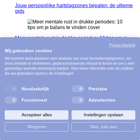
Jouw persoonlijke hartslagzones bepalen: de ultieme
gids
Meer mentale rust in drukke periodes: 10 tips om je
balans te vinden
Privacybeleid
Wij gebruiken cookies
We kunnen deze plaatsen voor analyse van onze bezoekersgegevens, om
onze website te verbeteren, gepersonaliseerde inhoud te tonen en om u een
geweldige website-ervaring te bieden. Voor meer informatie over de cookies
die we gebruiken opent u de instellingen.
Op twee oren slapen: het belang van slaap voor je
fysieke én mentale gezondheid
Noodzakelijk
Prestatie
Functioneel
Advertenties
Baaldag op het werk? Zo raak je er doorheen
Accepteer alles
Instellingen opslaan
Weigeren
Nee, pas aan
GEZOND ONDERNEMEN: Alison & Danielle van Djar