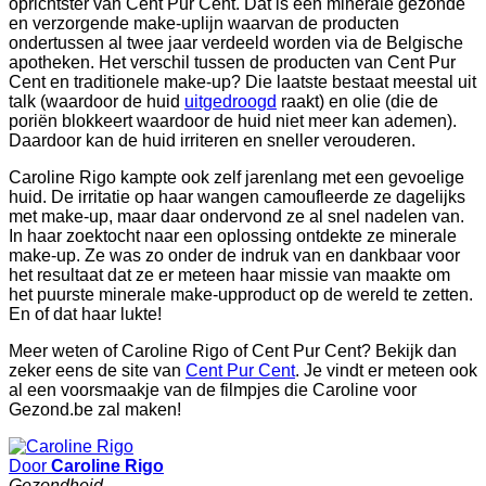
oprichtster van Cent Pur Cent. Dat is een minerale gezonde
en verzorgende make-uplijn waarvan de producten
ondertussen al twee jaar verdeeld worden via de Belgische
apotheken. Het verschil tussen de producten van Cent Pur
Cent en traditionele make-up? Die laatste bestaat meestal uit
talk (waardoor de huid
uitgedroogd
raakt) en olie (die de
poriën blokkeert waardoor de huid niet meer kan ademen).
Daardoor kan de huid irriteren en sneller verouderen.
Caroline Rigo kampte ook zelf jarenlang met een gevoelige
huid. De irritatie op haar wangen camoufleerde ze dagelijks
met make-up, maar daar ondervond ze al snel nadelen van.
In haar zoektocht naar een oplossing ontdekte ze minerale
make-up. Ze was zo onder de indruk van en dankbaar voor
het resultaat dat ze er meteen haar missie van maakte om
het puurste minerale make-upproduct op de wereld te zetten.
En of dat haar lukte!
Meer weten of Caroline Rigo of Cent Pur Cent? Bekijk dan
zeker eens de site van
Cent Pur Cent
. Je vindt er meteen ook
al een voorsmaakje van de filmpjes die Caroline voor
Gezond.be zal maken!
Door
Caroline Rigo
Gezondheid