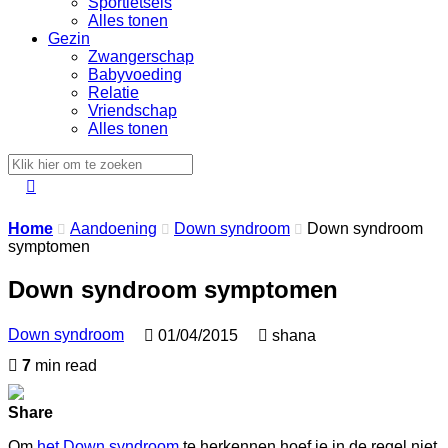
Sportletsels
Alles tonen
Gezin
Zwangerschap
Babyvoeding
Relatie
Vriendschap
Alles tonen

Home
Aandoening
Down syndroom
Down syndroom



symptomen
Down syndroom symptomen
Down syndroom

01/04/2015

shana

7
min read
Share
Om
het Down syndroom
te herkennen hoef je in de regel niet