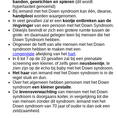
banden, gewrichten en spieren
(dit wordt
hyperlaxiteit genoemd)
Bij iemand met het Down syndroom kan één, dwarse,
handplooi
worden waargenomen.
In veel gevallen zal er een
kootje ontbreken aan de
ringvinger
van een persoon met het Down Syndroom.
Dikwijls bevindt er zich een grotere ruimte tussen de
grote- en daarnaast gelegen teen bij mensen die het
Down Syndroom hebben.
Ongeveer de helft van alle mensen met het Down
syndroom hebben te maken met een
congenitale
afwijking van het
hart
.
In 6 tot 7 op de 10 gevallen zal bij een prenatale
screening een kleiner, of zelfs geen
neusbeentje
, te
zien zijn op de echo bij baby met het Down syndroom.
Het haar
van iemand met het Down syndroom is in de
regel sluik en dun.
Over het algemeen hebben personen met het Down
syndroom
een kleiner gestalte
.
De
levensverwachting
van mensen met het Down
syndroom is doorgaans korter, in vergelijking tot die
van mensen zonder dit syndroom. Iemand met het
Down syndroom van 70 jaar of ouder is dan ook een
zeldzaamheid.