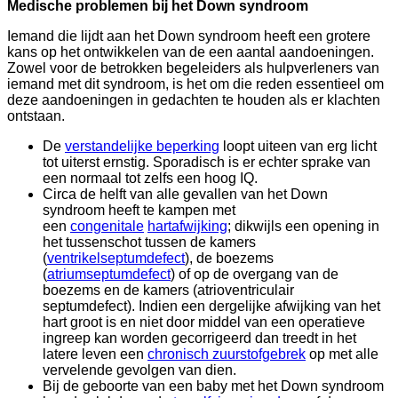
Medische problemen bij het Down syndroom
Iemand die lijdt aan het Down syndroom heeft een grotere
kans op het ontwikkelen van de een aantal aandoeningen.
Zowel voor de betrokken begeleiders als hulpverleners van
iemand met dit syndroom, is het om die reden essentieel om
deze aandoeningen in gedachten te houden als er klachten
ontstaan.
De
verstandelijke beperking
loopt uiteen van erg licht
tot uiterst ernstig. Sporadisch is er echter sprake van
een normaal tot zelfs een hoog IQ.
Circa de helft van alle gevallen van het Down
syndroom heeft te kampen met
een
congenitale
hartafwijking
; dikwijls een opening in
het tussenschot tussen de kamers
(
ventrikelseptumdefect
), de boezems
(
atriumseptumdefect
) of op de overgang van de
boezems en de kamers (atrioventriculair
septumdefect). Indien een dergelijke afwijking van het
hart groot is en niet door middel van een operatieve
ingreep kan worden gecorrigeerd dan treedt in het
latere leven een
chronisch zuurstofgebrek
op met alle
vervelende gevolgen van dien.
Bij de geboorte van een baby met het Down syndroom