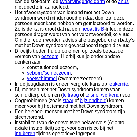
kan de slokdarm, de
twaalfvingerige darm
of de
anus
niet goed zijn aangelegd.
Het afweersysteem van iemand met het Down
syndroom werkt minder goed en daardoor zal deze
persoon meer kans hebben om geïnfecteerd te worden.
Zo is de kans groot dat na een
hepatitis B
-infectie deze
persoon drager wordt van het verantwoordelijke virus.
Om die reden worden advies alle pasgeborenen baby’s
met het Down syndroom gevaccineerd tegen dit virus.
Dikwijls treden huidproblemen op, zoals bepaalde
vormen van
eczeem
. Hierbij kun je onder andere
denken aan:
constitutioneel eczeem,
seborroïsch eczeem
,
voetschimmel
(zwemmerseczeem).
In de jeugdjaren is er een vergrote kans op
leukemie
.
Bij mensen met het Down syndroom komen vaan
schildklierproblemen (
te traag
of
te snel werkend
) voor.
Oogproblemen (zoals
staar
of
bijziendheid
) komen
meer voor bij het iemand met het Down syndroom.
Een heleboel mensen met het Down syndroom zijn
slechthorend.
Instabiliteit van de eerste twee nekwervels (Atlanto-
axiale instabiliteit) zorgt voor een risico bij het
intuberen
tijdens operatieve ingrepen.