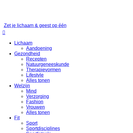
Zet je lichaam & geest op één

Lichaam
Aandoening
Gezondheid
Recepten
Natuurgeneeskunde
Therapievormen
Lifestyle
Alles tonen
Welzijn
Mind
Verzorging
Fashion
Vrouwen
Alles tonen
Fit
Sport
Sportdisciplines