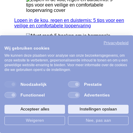
Lopen in de kou, regen en duisternis: 5 tips voor een
veilige en comfortabele loopervaring
Privacybeleid
Wij gebruiken cookies
Must-read: 5 boeken om je hormonale balans te
We kunnen deze plaatsen voor analyse van onze bezoekersgegevens, om
versterken
onze website te verbeteren, gepersonaliseerde inhoud te tonen en om u een
geweldige website-ervaring te bieden. Voor meer informatie over de cookies
die we gebruiken opent u de instellingen.
Noodzakelijk
Prestatie
Kies voor échte voeding: Michaël Sels inspireert tot
gezonde(re) eetgewoontes
Functioneel
Advertenties
Accepteer alles
Instellingen opslaan
Weigeren
Nee, pas aan
Zelfzorg, grenzen stellen en verantwoordelijkheid
nemen: in gesprek met Séverine Van De Voorde