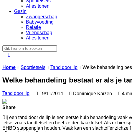
Sportletsels
Alles tonen
Gezin
Zwangerschap
Babyvoeding
Relatie
Vriendschap
Alles tonen

Home
Sportletsels
Tand door lip
Welke behandeling bestaa



Welke behandeling bestaat er als je tan
Tand door lip

19/11/2014

Dominique Kaizen

4
min
Share
Bij een tand door de lip is een eerste hulp behandeling vaak 
letsel zoals tandletsel en heel zelden kaakletsel. Als er hier
EHBO stappenplan houden. Vaak kan een slachtoffer zichzelf b