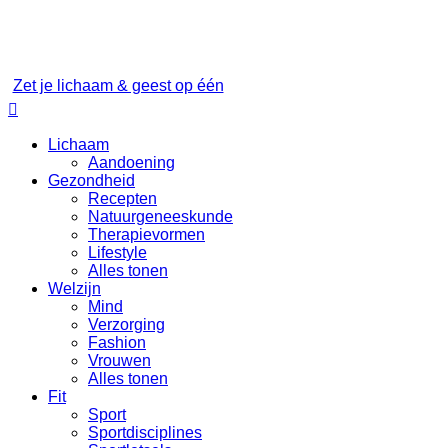
Zet je lichaam & geest op één

Lichaam
Aandoening
Gezondheid
Recepten
Natuurgeneeskunde
Therapievormen
Lifestyle
Alles tonen
Welzijn
Mind
Verzorging
Fashion
Vrouwen
Alles tonen
Fit
Sport
Sportdisciplines