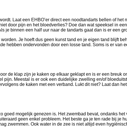
wordt. Laat een EHBO’er direct een noodtandarts bellen of het
 niet door pijn en het bloedverlies? Doe dan wat speeksel in ee
ls je binnen een half uur naar de tandarts gaat dan is er een g
n worden. Je hoeft dus geen kunst tand en je eigen tand blijft b
chade hebben ondervonden door een losse tand. Soms is er van ee
oor de klap zijn je kaken op elkaar geklapt en is er een breuk on
el pijn. Meestal is er ook een duidelijke zwelling en/of bloeduits
ervolgens de kaken met een verband. Lukt dit niet? Laat dan he
goed mogelijk genezen is. Het zwembad bevat, ondanks het vel
iteraard geen enkel probleem. Het beste ga je ten rade bij je hu
mag zwemmen. Ook water in de zee is niet altijd even hygiënisch