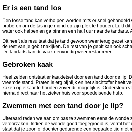
Er is een tand los
Een losse tand kan verholpen worden mits er snel gehandeld 
proberen om de tas in je mond op zijn plek te houden. Lukt dit
water ook helpen en ga binnen een half uur naar de tandarts. A
Dit heeft als resultaat dat je tand gewoon weer terug gezet ka
de rest van je gebit nakijken. De rest van je gebit kan ook s
De tandarts kan dit vaak eenvoudig weer restaureren.
Gebroken kaak
Heel zelden ontstaat er kaakletsel door een tand door de lip. D
vreemde stand. Praten is erg pijnlijk en het slachtoffer heeft ve
kaken op elkaar te houden zover dit mogelijk is. Ondersteun v
hierna direct naar het ziekenhuis voor spoedeisende hulp.
Zwemmen met een tand door je lip?
Uiteraard raden we aan om pas te zwemmen eens de wonde zo 
veroorzaken. Indien de wonde goed toegegroeid is, vormt het u
staat dat je zoon of dochter gedurende een bepaalde tijd niet 