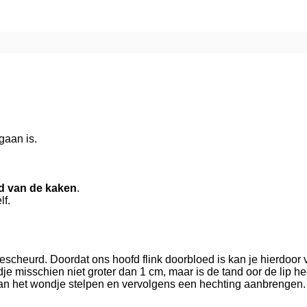
gaan is.
d van de kaken
.
lf.
gescheurd. Doordat ons hoofd flink doorbloed is kan je hierdoor 
e misschien niet groter dan 1 cm, maar is de tand oor de lip h
kan het wondje stelpen en vervolgens een hechting aanbrengen. D