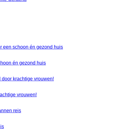
choon én gezond huis
rachtige vrouwen!
is