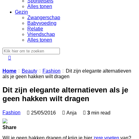
Sportletsels
Alles tonen
Gezin
Zwangerschap
Babyvoeding
Relatie
Vriendschap
Alles tonen

Home
Beauty
Fashion
Dit zijn elegante alternatieven



als je geen hakken wilt dragen
Dit zijn elegante alternatieven als je
geen hakken wilt dragen
Fashion

25/05/2016

Anja

3
min read
Share
Wil je geen hakken dragen of krijg je hier
zere voeten
van?