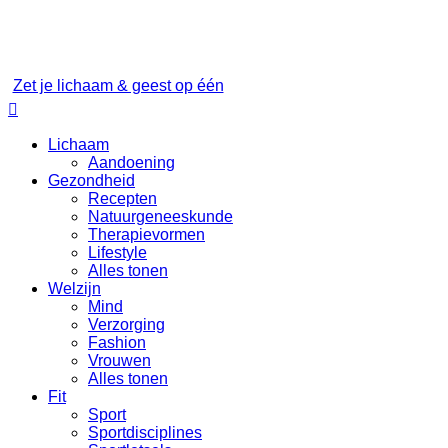
Zet je lichaam & geest op één

Lichaam
Aandoening
Gezondheid
Recepten
Natuurgeneeskunde
Therapievormen
Lifestyle
Alles tonen
Welzijn
Mind
Verzorging
Fashion
Vrouwen
Alles tonen
Fit
Sport
Sportdisciplines